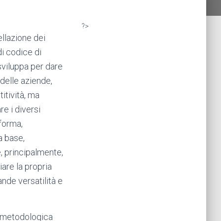
?>
llazione dei
i codice di
viluppa per dare
delle aziende,
itività, ma
re i diversi
forma,
a base,
, principalmente,
are la propria
ande versatilità e
 metodologica