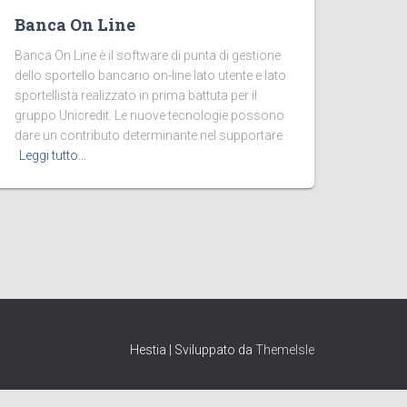
Banca On Line
Banca On Line è il software di punta di gestione
dello sportello bancario on-line lato utente e lato
sportellista realizzato in prima battuta per il
gruppo Unicredit. Le nuove tecnologie possono
dare un contributo determinante nel supportare
Leggi tutto…
Hestia | Sviluppato da
ThemeIsle