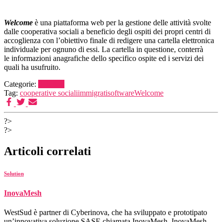
Welcome
è una piattaforma web per la gestione delle attività svolte
dalle cooperativa sociali
a beneficio degli ospiti dei propri centri di
accoglienza con l’obiettivo finale di
redigere una cartella elettronica
individuale
per ognuno di essi. La cartella in questione, conterrà
le
informazioni anagrafiche
dello specifico ospite ed i servizi dei
quali ha usufruito.
Categorie:
Solution
Tag:
cooperative sociali
immigrati
software
Welcome
?>
?>
Articoli correlati
Solution
InovaMesh
WestSud è partner di Cyberinova, che ha sviluppato e prototipato
un’innovativa soluzione SASE chiamata InovaMesh. InovaMesh