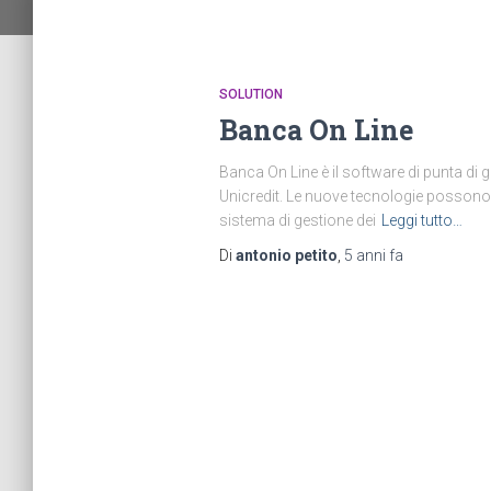
SOLUTION
Banca On Line
Banca On Line è il software di punta di ge
Unicredit. Le nuove tecnologie possono d
sistema di gestione dei
Leggi tutto…
Di
antonio petito
,
5 anni
fa